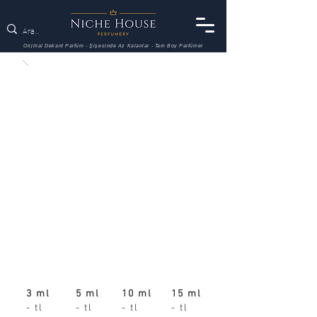
Orijinal Dekant Parfüm - Şişesinde Az Kalanlar - Tam Boy Parfümer
3 ml
5 ml
10 ml
15 ml
- tl
- tl
- tl
- tl