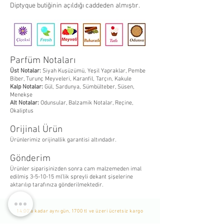
Diptyque butiğinin açıldığı caddeden almıştır.
Parfüm Notaları
Üst Notalar:
Siyah Kuşüzümü, Yeşil Yapraklar, Pembe
Biber, Turunç Meyveleri, Karanfil, Tarçın, Kakule
Kalp Notalar:
Gül, Sardunya, Sümbülteber, Süsen,
Menekşe
Alt Notalar:
Odunsular, Balzamik Notalar, Reçine,
Okaliptus
Orijinal Ürün
Ürünlerimiz orijinallik garantisi altındadır.
Gönderim
Ürünler siparişinizden sonra cam malzemeden imal
edilmiş 3-5-10-15 ml’lik spreyli dekant şişelerine
aktarılıp tarafınıza gönderilmektedir.
14:00'a kadar aynı gün, 1700 tl ve üzeri ücretsiz kargo