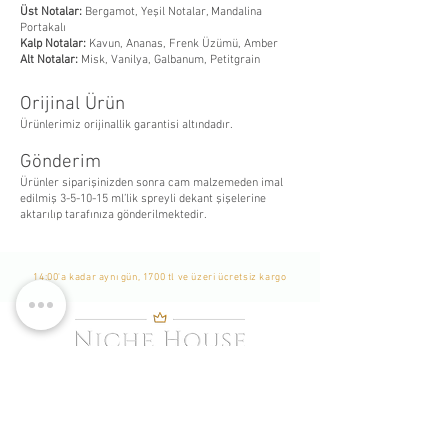
Üst Notalar:
Bergamot, Yeşil Notalar, Mandalina
Portakalı
Kalp Notalar:
Kavun, Ananas, Frenk Üzümü, Amber
Alt Notalar:
Misk, Vanilya, Galbanum, Petitgrain
Orijinal Ürün
Ürünlerimiz orijinallik garantisi altındadır.
Gönderim
Ürünler siparişinizden sonra cam malzemeden imal
edilmiş 3-5-10-15 ml’lik spreyli dekant şişelerine
aktarılıp tarafınıza gönderilmektedir.
14:00'a kadar aynı gün, 1700 tl ve üzeri ücretsiz kargo
WhatsApp Listemize
Katılın
Yeni Eklenen Ürünlerden, İndirim ve Kampanyalardan