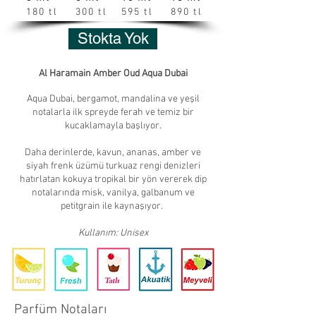
180 tl
300 tl
595 tl
890 tl
Stokta Yok
Al Haramain Amber Oud Aqua Dubai
Aqua Dubai, bergamot, mandalina ve yeşil
notalarla ilk spreyde ferah ve temiz bir
kucaklamayla başlıyor.
Daha derinlerde, kavun, ananas, amber ve
siyah frenk üzümü turkuaz rengi denizleri
hatırlatan kokuya tropikal bir yön vererek dip
notalarında misk, vanilya, galbanum ve
petitgrain ile kaynaşıyor.
Kullanım: Unisex
Parfüm Notaları