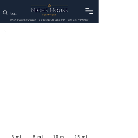
Orijinal Dekant Parfüm - Şişesinde Az Kalanlar - Tam Boy Parfümer
3 ml
5 ml
10 ml
15 ml