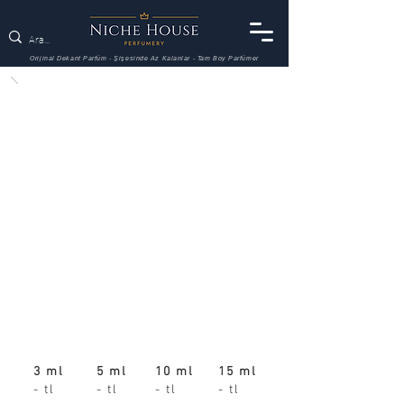
Orijinal Dekant Parfüm - Şişesinde Az Kalanlar - Tam Boy Parfümer
3 ml
5 ml
10 ml
15 ml
- tl
- tl
- tl
- tl