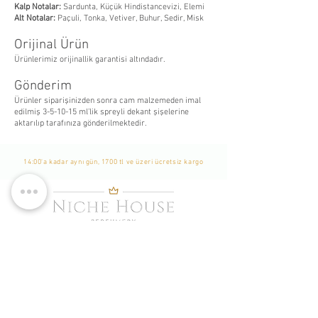
Kalp Notalar:
Sardunta, Küçük Hindistancevizi, Elemi
Alt Notalar:
Paçuli, Tonka, Vetiver, Buhur, Sedir, Misk
Orijinal Ürün
Ürünlerimiz orijinallik garantisi altındadır.
Gönderim
Ürünler siparişinizden sonra cam malzemeden imal
edilmiş 3-5-10-15 ml’lik spreyli dekant şişelerine
aktarılıp tarafınıza gönderilmektedir.
14:00'a kadar aynı gün, 1700 tl ve üzeri ücretsiz kargo
WhatsApp Listemize
Katılın
Yeni Eklenen Ürünlerden, İndirim ve Kampanyalardan
Haberdar Olmak İçin Listemize Katılabilirsiniz. -
Bu bir
Whatsapp grubu değildir. Sadece tekil mesaj
gönderilmekte ve durum yayınlanmaktadır. Katılımcılar