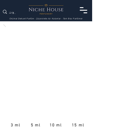
Orijinal Dekant Parfüm - Şişesinde Az Kalanlar - Tam Boy Parfümer
3 ml
5 ml
10 ml
15 ml