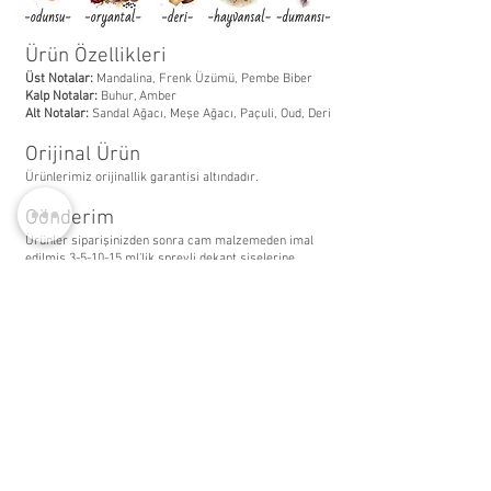
Ürün Özellikleri
Üst Notalar:
Mandalina, Frenk Üzümü, Pembe Biber
Kalp Notalar:
Buhur, Amber
Alt Notalar:
Sandal Ağacı, Meşe Ağacı, Paçuli, Oud, Deri
Orijinal Ürün
Ürünlerimiz orijinallik garantisi altındadır.
Gönderim
Ürünler siparişinizden sonra cam malzemeden imal
edilmiş 3-5-10-15 ml’lik spreyli dekant şişelerine
aktarılıp tarafınıza gönderilmektedir.
14:00'a kadar aynı gün, 1700 tl ve üzeri ücretsiz kargo
WhatsApp Listemize
Katılın