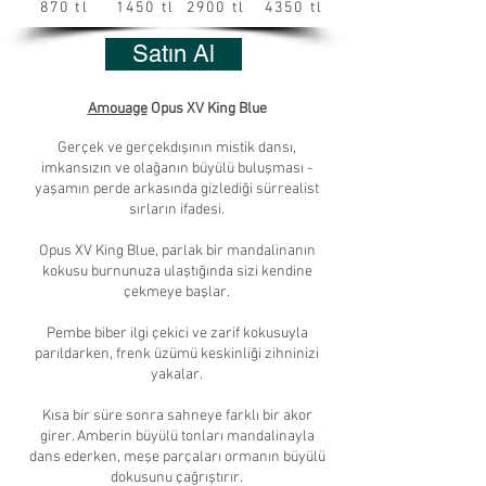
870 tl
1450 tl
2900 tl
4350 tl
Satın Al
Amouage
Opus XV King Blue
Gerçek ve gerçekdışının mistik dansı,
imkansızın ve olağanın büyülü buluşması -
yaşamın perde arkasında gizlediği sürrealist
sırların ifadesi.
Opus XV King Blue, parlak bir mandalinanın
kokusu burnunuza ulaştığında sizi kendine
çekmeye başlar.
Pembe biber ilgi çekici ve zarif kokusuyla
parıldarken, frenk üzümü keskinliği zihninizi
yakalar.
Kısa bir süre sonra sahneye farklı bir akor
girer. Amberin büyülü tonları mandalinayla
dans ederken, meşe parçaları ormanın büyülü
dokusunu çağrıştırır.