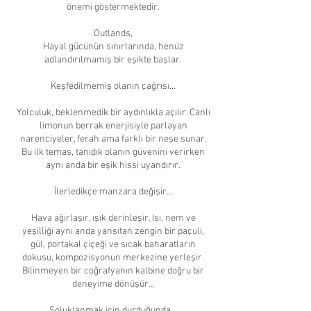
önemi göstermektedir.
Outlands,
Hayal gücünün sınırlarında, henüz
adlandırılmamış bir eşikte başlar.
Keşfedilmemiş olanın çağrısı...
Yolculuk, beklenmedik bir aydınlıkla açılır. Canlı
limonun berrak enerjisiyle parlayan
narenciyeler, ferah ama farklı bir neşe sunar.
Bu ilk temas, tanıdık olanın güvenini verirken
aynı anda bir eşik hissi uyandırır.
İlerledikçe manzara değişir...
Hava ağırlaşır, ışık derinleşir. Isı, nem ve
yeşilliği aynı anda yansıtan zengin bir paçuli,
gül, portakal çiçeği ve sıcak baharatların
dokusu, kompozisyonun merkezine yerleşir.
Bilinmeyen bir coğrafyanın kalbine doğru bir
deneyime dönüşür...
Soluklanmak için durduğunda...