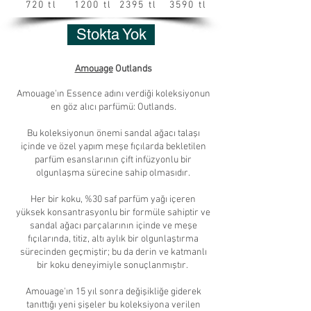
720 tl
1200 tl
2395 tl
3590 tl
Stokta Yok
Amouage
Outlands
Amouage'ın Essence adını verdiği koleksiyonun
en göz alıcı parfümü: Outlands.
Bu koleksiyonun önemi sandal ağacı talaşı
içinde ve özel yapım meşe fıçılarda bekletilen
parfüm esanslarının çift infüzyonlu bir
olgunlaşma sürecine sahip olmasıdır.
Her bir koku, %30 saf parfüm yağı içeren
yüksek konsantrasyonlu bir formüle sahiptir ve
sandal ağacı parçalarının içinde ve meşe
fıçılarında, titiz, altı aylık bir olgunlaştırma
sürecinden geçmiştir; bu da derin ve katmanlı
bir koku deneyimiyle sonuçlanmıştır.
Amouage'ın 15 yıl sonra değişikliğe giderek
tanıttığı yeni şişeler bu koleksiyona verilen