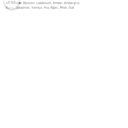
Alt Notalar:
Benzoin, Labdanum, Amber, Ambergris,
Buhur, Opoponax, Vanilya, Huş Ağacı, Misk, Oud
Orijinal Ürün
Ürünlerimiz orijinallik garantisi altındadır.
Gönderim
Ürünler siparişinizden sonra cam malzemeden imal
edilmiş 3-5-10-15 ml’lik spreyli dekant şişelerine
aktarılıp tarafınıza gönderilmektedir.
14:00'a kadar aynı gün, 1700 tl ve üzeri ücretsiz kargo
WhatsApp Listemize
Katılın
Yeni Eklenen Ürünlerden, İndirim ve Kampanyalardan
Haberdar Olmak İçin Listemize Katılabilirsiniz. -
Bu bir
Whatsapp grubu değildir. Sadece tekil mesaj
gönderilmekte ve durum yayınlanmaktadır. Katılımcılar
birbirlerini göremezler.
-