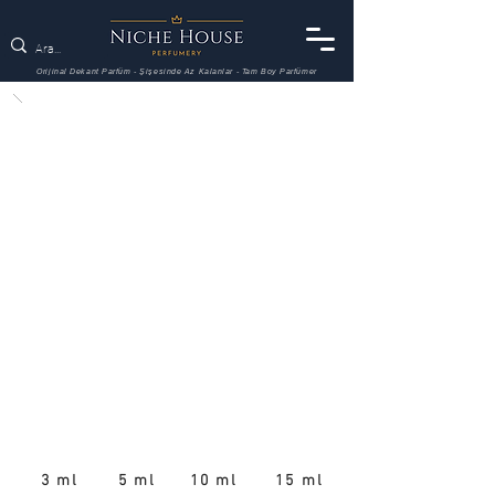
Orijinal Dekant Parfüm - Şişesinde Az Kalanlar - Tam Boy Parfümer
3 ml
5 ml
10 ml
15 ml