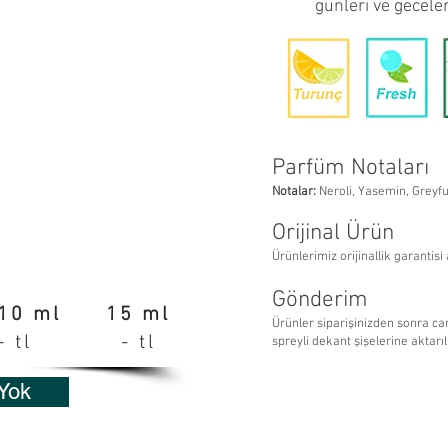
günleri ve geceler
Parfüm Notaları
Notalar:
Neroli, Yasemin, Greyfu
Orijinal Ürün
Ürünlerimiz orijinallik garantisi 
Gönderim
10 ml
15 ml
Ürünler siparişinizden sonra c
- tl
- tl
spreyli dekant şişelerine aktarı
 Yok