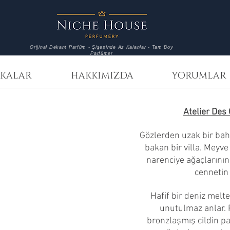
Orijinal Dekant Parfüm - Şişesinde Az Kalanlar - Tam Boy
Parfümer
KALAR
HAKKIMIZDA
YORUMLAR
Atelier Des
Gözlerden uzak bir b
bakan bir villa. Meyve
narenciye ağaçlarının
cennetin
Hafif bir deniz melte
unutulmaz anlar. 
bronzlaşmış cildin pa