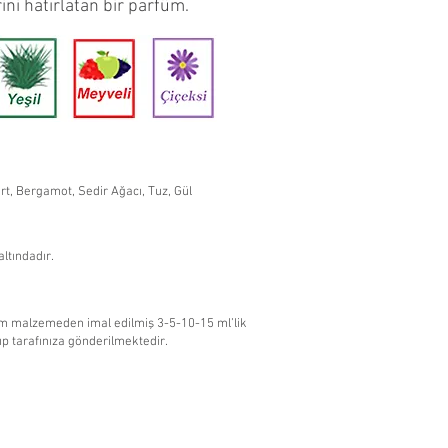
ini hatırlatan bir parfüm.
rt, Bergamot, Sedir Ağacı, Tuz, Gül
altındadır.
am malzemeden imal edilmiş 3-5-10-15 ml’lik
lıp tarafınıza gönderilmektedir.