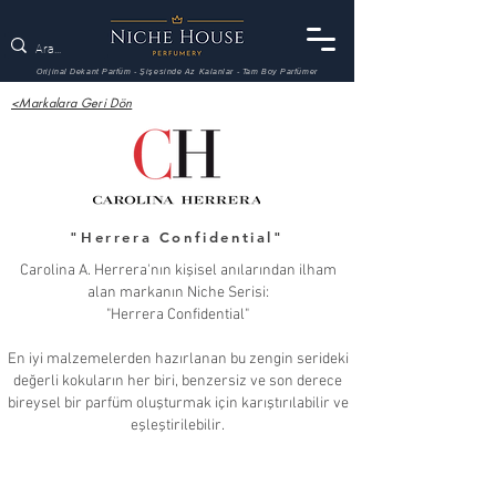
Orijinal Dekant Parfüm - Şişesinde Az Kalanlar - Tam Boy Parfümer
<Markalara Geri Dön
"Herrera Confidential"
Carolina A. Herrera'nın kişisel anılarından ilham
alan markanın Niche Serisi:
"Herrera Confidential"
En iyi malzemelerden hazırlanan bu zengin serideki
değerli kokuların her biri, benzersiz ve son derece
bireysel bir parfüm oluşturmak için karıştırılabilir ve
eşleştirilebilir.
Carolina Herrera
Carolina Herrera
Bronze
Gold