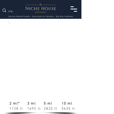
Orijinal Dekant Parfüm - Şişesinde Az Kalanlar - Tam Boy Parfümer
2 ml*
3 ml
5 ml
10 ml
1128 tl
1692 tl
2820 tl
5635 tl