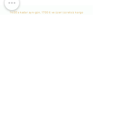
14:00'a kadar aynı gün, 1700 tl ve üzeri ücretsiz kargo
WhatsApp Listemize
Katılın
Yeni Eklenen Ürünlerden, İndirim ve Kampanyalardan
Haberdar Olmak İçin Listemize Katılabilirsiniz. -
Bu bir
Whatsapp grubu değildir. Sadece tekil mesaj
gönderilmekte ve durum yayınlanmaktadır. Katılımcılar
birbirlerini göremezler.
-
Katıl
Bizi Takip Edin
Hakkımızda