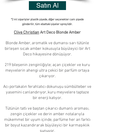
Satın Al
*2 ml siparişler plastik şişede, diğer seçenekler cam şişede
gönderilir, tüm ebattaki şişeler spreylidir.
Clive Christian
Art Deco Blonde Amber
Blonde Amber, aromatik ve dumansı sarı tütünle
birleşen sıcak amber kokusuyla büyüleyici bir Art
Deco hikayesine dönüşüyor.
219 bileşenin zenginliğiyle; açan çiçekler ve kuru
meyvelerin ahengi ultra çekici bir parfüm ortaya
çıkarıyor.
Acı portakalın ferahlatıcı dokunuşu sümbülteber ve
yasemini canlandırıyor
, kuru meyvelere taptaze
bir enerji katıyor.
Tütünün tatlı ve baştan çıkarıcı dumanlı aroması,
zengin çiçekler ve derin amber notalarıyla
mükemmel bir uyum içinde, parfüme her an farklı
bir boyut kazandırarak büyüleyici bir karmaşıklık
sunuyor.