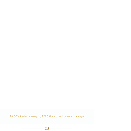
Etat Libre D'Orange
Tom
of
Finland
3
ml
Decant
STOKTA
YOK
14:00'a kadar aynı gün, 1700 tl ve üzeri ücretsiz kargo