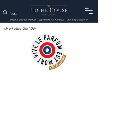
Orijinal Dekant Parfüm - Şişesinde Az Kalanlar - Tam Boy Parfümer
<Markalara Geri Dön
Etat Libre D'Orange
Etat Libre D'Orange
500
Rien
Years
Intense
3
Incense
ml
3
Decant
ml
357,00
Decant
TL
STOKTA
YOK