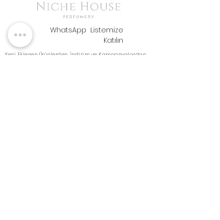
WhatsApp Listemize
Katılın
Yeni Eklenen Ürünlerden, İndirim ve Kampanyalardan
Haberdar Olmak İçin Listemize Katılabilirsiniz. -
Bu bir
Whatsapp grubu değildir. Sadece tekil mesaj
gönderilmekte ve durum yayınlanmaktadır. Katılımcılar
birbirlerini göremezler.
-
Katıl
Bizi Takip Edin
Hakkımızda
İletişim
Ödeme ve Teslimat
Dekant Parfümler
Ambalajında Niche Parfümler
Şişesinde Az Kalan Parfümler