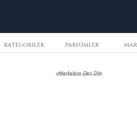
KATEGORİLER
PARFÜMLER
MAR
<Markalara Geri Dön
Fort & Manlé
Confessions