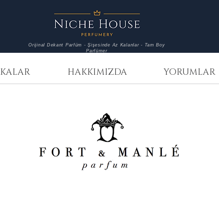
Orijinal Dekant Parfüm - Şişesinde Az Kalanlar - Tam Boy
Parfümer
KALAR
HAKKIMIZDA
YORUMLAR
Fort & Manlé
Fort &
Forty
Maduro