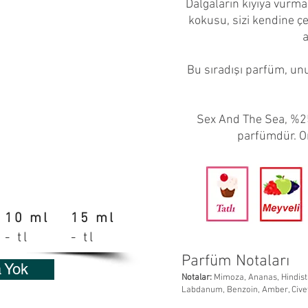
Dalgaların kıyıya vurma
kokusu, sizi kendine ç
a
Bu sıradışı parfüm, unu
Sex And The Sea, %2
parfümdür. Or
10 ml
15 ml
- tl
- tl
Parfüm Notaları
a Yok
Notalar:
Mimoza, Ananas, Hindistan
Labdanum, Benzoin, Amber, Civet