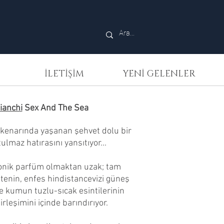
İLETİŞİM
YENİ GELENLER
ianchi
Sex And The Sea
 kenarında yaşanan şehvet dolu bir
maz hatırasını yansıtıyor...
zonik parfüm olmaktan uzak; tam
 tenin, enfes hindistancevizi güneş
e kumun tuzlu-sıcak esintilerinin
irleşimini içinde barındırıyor.