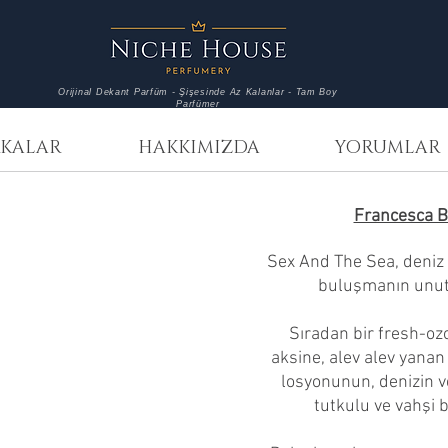
Orijinal Dekant Parfüm - Şişesinde Az Kalanlar - Tam Boy
Parfümer
KALAR
HAKKIMIZDA
YORUMLAR
Francesca B
Sex And The Sea, deniz
buluşmanın unutul
Sıradan bir fresh-o
aksine, alev alev yanan
losyonunun, denizin v
tutkulu ve vahşi b