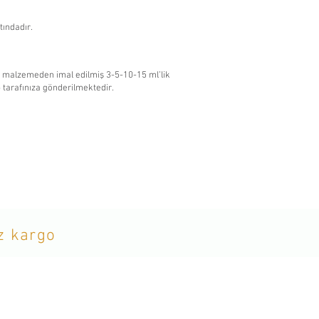
tındadır.
m malzemeden imal edilmiş 3-5-10-15 ml’lik
p tarafınıza gönderilmektedir.
iz kargo