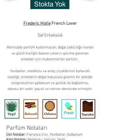
Stokta Yok
Frederic Malle
French Lover
Saf Erkeksilik
Normalde parfüm kullanmayan, doğal çekiciliğe inanan
ve güçlü kişiliğin baştan çıkarıcı gücüne güvenen
erkekler için mükemmel bir parfüm.
Yenibahar, melekotu ve ardıç çiçeklerinin baharatlı
tazeliği, erkeklerin doğal kokusunu gizemli bir şekilde
zenginleştiren galbanum ve günlük ile bağlanmış,
odunsu bir sedir, paçuli ve vetiver denizinde erimiştir.
Sessiz Çekicilik...
Parfüm Notaları
Üst Notalar:
Floransa İrisi, Yenibahar, Galbanum
Kalp Notalar:
Melekotu, Vetiver, Sedir