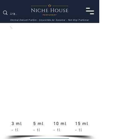
Orijinal Dekant Parfüm - Şişesinde Az Kalanlar - Tam Boy Parfümer
3 ml
5 ml
10 ml
15 ml
- tl
- tl
- tl
- tl