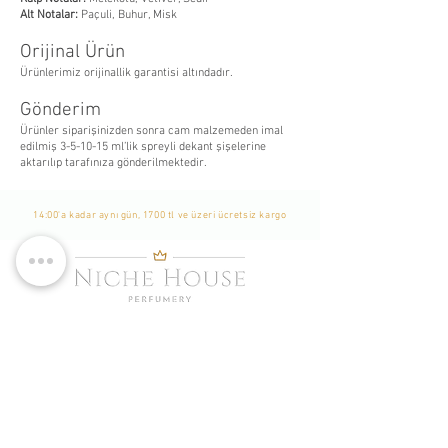
Alt Notalar:
Paçuli, Buhur, Misk
Orijinal Ürün
Ürünlerimiz orijinallik garantisi altındadır.
Gönderim
Ürünler siparişinizden sonra cam malzemeden imal
edilmiş 3-5-10-15 ml’lik spreyli dekant şişelerine
aktarılıp tarafınıza gönderilmektedir.
14:00'a kadar aynı gün, 1700 tl ve üzeri ücretsiz kargo
WhatsApp Listemize
Katılın
Yeni Eklenen Ürünlerden, İndirim ve Kampanyalardan
Haberdar Olmak İçin Listemize Katılabilirsiniz. -
Bu bir
Whatsapp grubu değildir. Sadece tekil mesaj
gönderilmekte ve durum yayınlanmaktadır. Katılımcılar
birbirlerini göremezler.
-