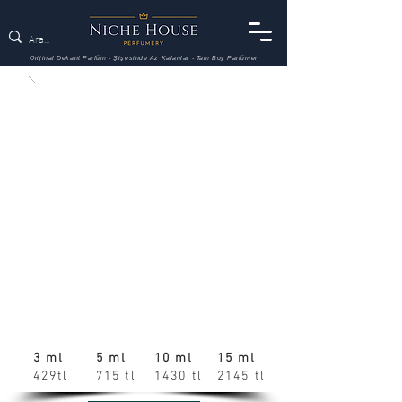
Orijinal Dekant Parfüm - Şişesinde Az Kalanlar - Tam Boy Parfümer
3 ml
5 ml
10 ml
15 ml
429tl
715 tl
1430 tl
2145 tl