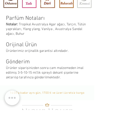
Parfüm Notaları
Notalar:
Tropikal Avustralya Agar ağacı, Tarçın, Tütün
yaprakları
, Ylang ylang
, Vanilya , Avustralya Sandal
ağacı, Buhur
Orijinal Ürün
Ürünlerimiz orijinallik garantisi altındadır.
Gönderim
Ürünler siparişinizden sonra cam malzemeden imal
edilmiş 3-5-10-15 ml’lik spreyli dekant şişelerine
aktarılıp tarafınıza gönderilmektedir.
14:00'a kadar aynı gün, 1700 tl ve üzeri ücretsiz kargo
WhatsApp Listemize
Katılın