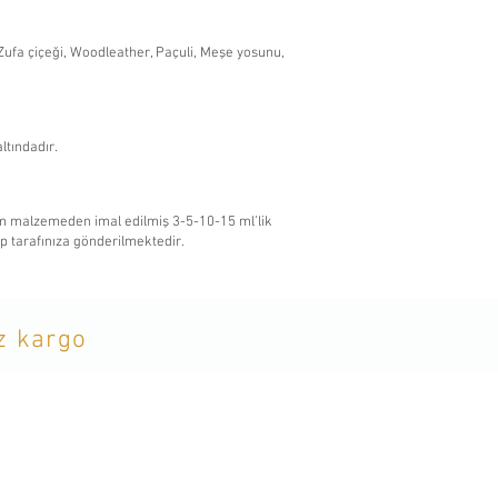
ufa çiçeği, Woodleather, Paçuli, Meşe yosunu,
altındadır.
am malzemeden imal edilmiş 3-5-10-15 ml’lik
ıp tarafınıza gönderilmektedir.
iz kargo