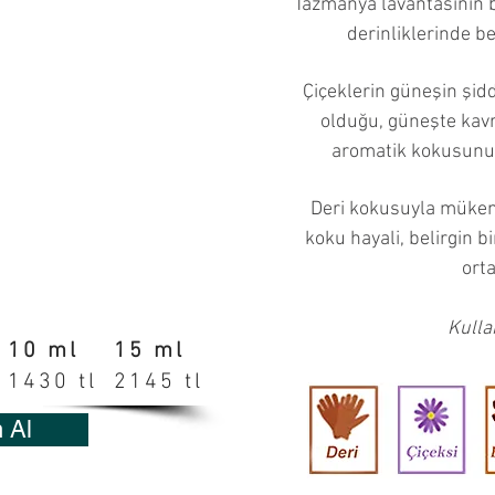
Tazmanya lavantasının 
derinliklerinde bel
Çiçeklerin güneşin şiddet
olduğu, güneşte kavr
aromatik kokusunu a
Deri kokusuyla mükem
koku hayali, belirgin bi
orta
Kulla
10 ml
15 ml
1430 tl
2145 tl
n Al