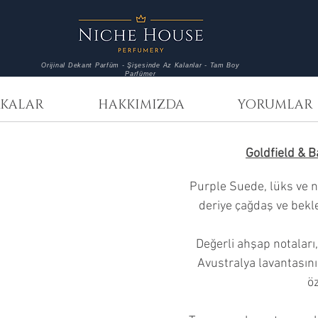
Orijinal Dekant Parfüm - Şişesinde Az Kalanlar - Tam Boy
Parfümer
KALAR
HAKKIMIZDA
YORUMLAR
Goldfield & 
Purple Suede, lüks ve n
deriye çağdaş ve bekl
Değerli ahşap notaları,
Avustralya lavantasın
öz