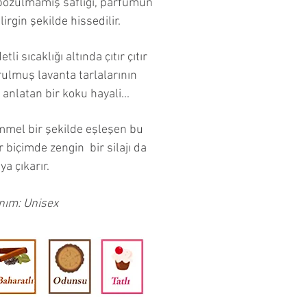
bozulmamış saflığı, parfümün
irgin şekilde hissedilir.
li sıcaklığı altında çıtır çıtır
ulmuş lavanta tarlalarının
nlatan bir koku hayali...
mel bir şekilde eşleşen bu
r biçimde zengin bir silajı da
ya çıkarır.
nım: Unisex