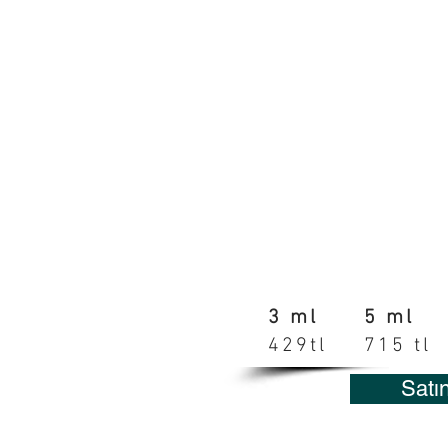
3 ml
5 ml
429tl
715 tl
Satı