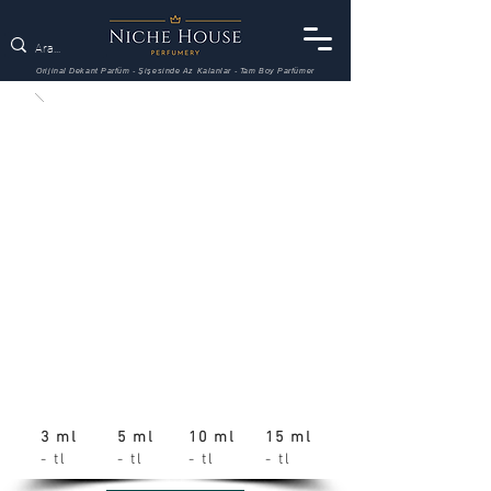
Orijinal Dekant Parfüm - Şişesinde Az Kalanlar - Tam Boy Parfümer
3 ml
5 ml
10 ml
15 ml
- tl
- tl
- tl
- tl