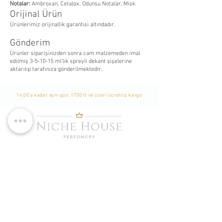
Notalar:
Ambroxan, Cetalox, Odunsu Notalar, Misk
Orijinal Ürün
Ürünlerimiz orijinallik garantisi altındadır.
Gönderim
Ürünler siparişinizden sonra cam malzemeden imal
edilmiş 3-5-10-15 ml’lik spreyli dek
ant şişelerine
aktarılıp tarafınıza gönderilmektedir.
14:00'a kadar aynı gün, 1700 tl ve üzeri ücretsiz kargo
WhatsApp Listemize
Katılın
Yeni Eklenen Ürünlerden, İndirim ve Kampanyalardan
Haberdar Olmak İçin Listemize Katılabilirsiniz. -
Bu bir
Whatsapp grubu değildir. Sadece tekil mesaj
gönderilmekte ve durum yayınlanmaktadır. Katılımcılar
birbirlerini göremezler.
-
Katıl