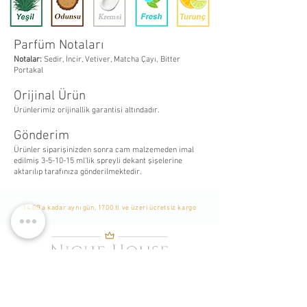
Parfüm Notaları
Notalar:
Sedir, İncir, Vetiver, Matcha Çayı, Bitter
Portakal
Orijinal Ürün
Ürünlerimiz orijinallik garantisi altındadır.
Gönderim
Ürünler siparişinizden sonra cam malzemeden imal
edilmiş 3-5-10-15 ml’lik spreyli dekant şişelerine
aktarılıp tarafınıza gönderilmektedir.
14:00'a kadar aynı gün, 1700 tl ve üzeri ücretsiz kargo
WhatsApp Listemize
Katılın