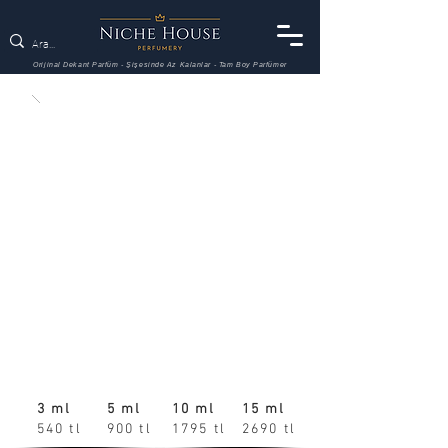
Orijinal Dekant Parfüm - Şişesinde Az Kalanlar - Tam Boy Parfümer
3 ml
5 ml
10 ml
15 ml
540 tl
900 tl
1795 tl
2690 tl