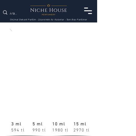
Orijinal Dekant Parfüm - Şişesinde Az Kalanlar - Tam Boy Parfümer
3 ml
5 ml
10 ml
15 ml
594 tl
990 tl
1980 tl
2970 tl