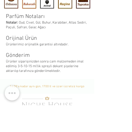
Parfüm Notaları
Notalar:
Oud, Civet, Gül, Buhur, Karabiber, Atlas Sediri,
Paçuli, Safran, Gaiac Ağacı
Orijinal Ürün
Ürünlerimiz orijinallik garantisi altındadır.
Gönderim
Ürünler siparişinizden sonra cam malzemeden imal
edilmiş 3-5-10-15 ml’lik spreyli dekant şişelerine
aktarılıp tarafınıza gönderilmektedir.
14:00'a kadar aynı gün, 1700 tl ve üzeri ücretsiz kargo
WhatsApp Listemize
Katılın