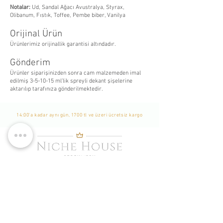
Notalar:
Ud, Sandal Ağacı Avustralya, Styrax,
Olibanum, Fıstık, Toffee, Pembe biber, Vanilya
Orijinal Ürün
Ürünlerimiz orijinallik garantisi altındadır.
Gönderim
Ürünler siparişinizden sonra cam malzemeden imal
edilmiş 3-5-10-15 ml’lik spreyli dekant şişelerine
aktarılıp tarafınıza gönderilmektedir.
14:00'a kadar aynı gün, 1700 tl ve üzeri ücretsiz kargo
WhatsApp Listemize
Katılın
Yeni Eklenen Ürünlerden, İndirim ve Kampanyalardan
Haberdar Olmak İçin Listemize Katılabilirsiniz. -
Bu bir
Whatsapp grubu değildir. Sadece tekil mesaj
gönderilmekte ve durum yayınlanmaktadır. Katılımcılar