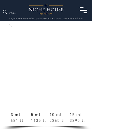
Orijinal Dekant Parfüm - Şişesinde Az Kalanlar - Tam Boy Parfümer
3 ml
5 ml
10 ml
15 ml
681 tl
1135 tl
2265 tl
3395 tl