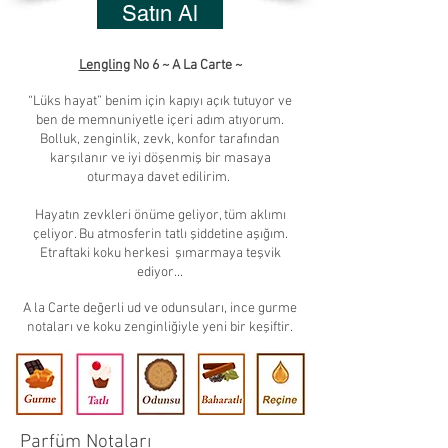
Satın Al
Lengling
No 6 ~ A La Carte ~
“Lüks hayat” benim için kapıyı açık tutuyor ve
ben de memnuniyetle içeri adım atıyorum.
Bolluk, zenginlik, zevk, konfor tarafından
karşılanır ve iyi döşenmiş bir masaya
oturmaya davet edilirim.
Hayatın zevkleri önüme geliyor, tüm aklımı
çeliyor. Bu atmosferin tatlı şiddetine aşığım.
Etraftaki koku herkesi şımarmaya teşvik
ediyor...
A la Carte değerli ud ve odunsuları, ince gurme
notaları ve koku zenginliğiyle yeni bir keşiftir.
Parfüm Notaları