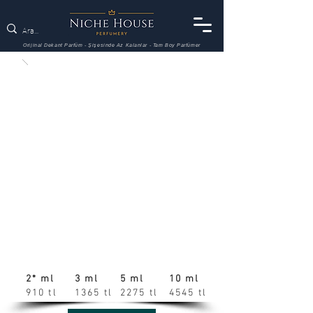
Orijinal Dekant Parfüm - Şişesinde Az Kalanlar - Tam Boy Parfümer
2* ml
3 ml
5 ml
10 ml
910 tl
1365 tl
2275 tl
4545 tl