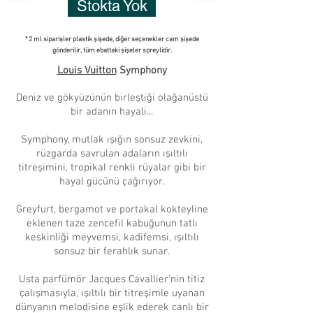
Stokta Yok
* 2 ml siparişler plastik şişede, diğer seçenekler cam şişede
gönderilir, tüm ebattaki şişeler spreylidir.
Louis Vuitton
Symphony
Deniz ve gökyüzünün birleştiği olağanüstü
bir adanın hayali...
Symphony, mutlak ışığın sonsuz zevkini,
rüzgarda savrulan adaların ışıltılı
titreşimini, tropikal renkli rüyalar gibi bir
hayal gücünü çağırıyor.
Greyfurt, bergamot ve portakal kokteyline
eklenen taze zencefil kabuğunun tatlı
keskinliği meyvemsi, kadifemsi, ışıltılı
sonsuz bir ferahlık sunar.
Usta parfümör Jacques Cavallier'nin titiz
çalışmasıyla, ışıltılı bir titreşimle uyanan
dünyanın melodisine eşlik ederek canlı bir