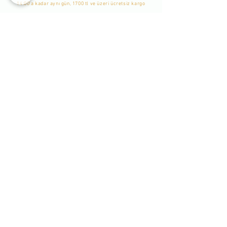
14:00'a kadar aynı gün, 1700 tl ve üzeri ücretsiz kargo
WhatsApp Listemize
Katılın
Yeni Eklenen Ürünlerden, İndirim ve Kampanyalardan
Haberdar Olmak İçin Listemize Katılabilirsiniz. -
Bu bir
Whatsapp grubu değildir. Sadece tekil mesaj
gönderilmekte ve durum yayınlanmaktadır. Katılımcılar
birbirlerini göremezler.
-
Katıl
Bizi Takip Edin
Hakkımızda
İletişim
Ödeme ve Teslimat