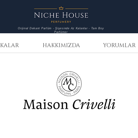
Orijinal Dekant Parfüm - Şişesinde Az Kalanlar - Tam Boy
Parfümer
KALAR
HAKKIMIZDA
YORUMLAR
Maison Crivelli
Maison 
Safran
Oud
Secret
Stallion
3
3