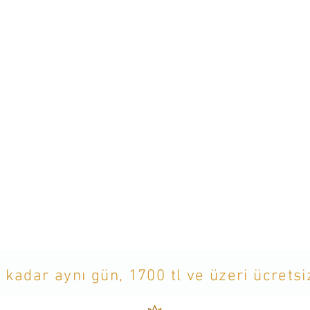
Decant
852,00
TL
 kadar aynı gün, 1700 tl ve üzeri ücrets