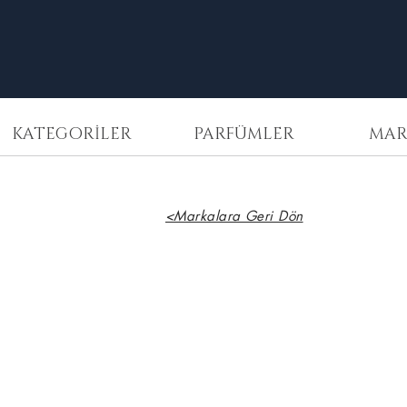
KATEGORİLER
PARFÜMLER
MAR
<Markalara Geri Dön
Maison Crivelli
Musc
Nurāsana
3