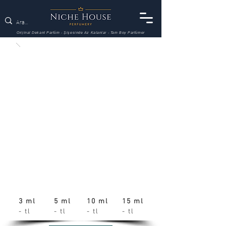
Orijinal Dekant Parfüm - Şişesinde Az Kalanlar - Tam Boy Parfümer
3 ml
5 ml
10 ml
15 ml
- tl
- tl
- tl
- tl