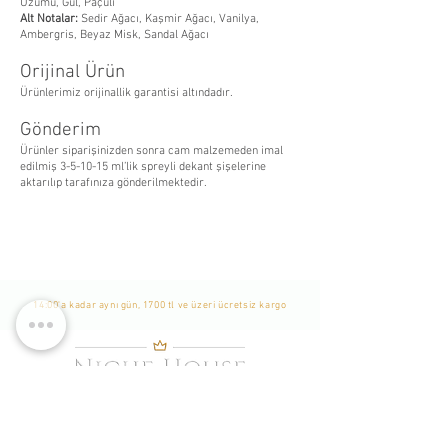
Üzümü, Gül, Paçuli
Alt Notalar:
Sedir Ağacı, Kaşmir Ağacı, Vanilya,
Ambergris, Beyaz Misk, Sandal Ağacı
Orijinal Ürün
Ürünlerimiz orijinallik garantisi altındadır.
Gönderim
Ürünler siparişinizden sonra cam malzemeden imal
edilmiş 3-5-10-15 ml’lik spreyli dekant şişelerine
aktarılıp tarafınıza gönderilmektedir.
14:00'a kadar aynı gün, 1700 tl ve üzeri ücretsiz kargo
WhatsApp Listemize
Katılın