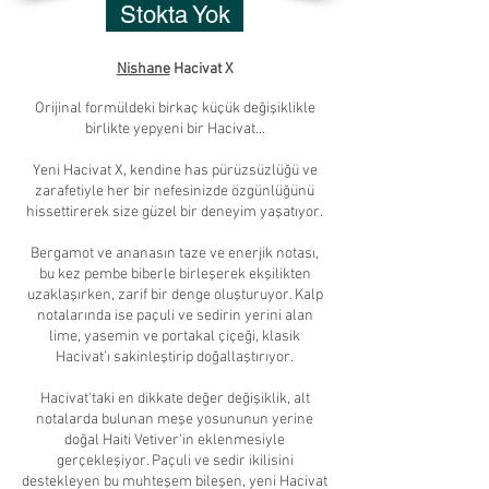
Stokta Yok
Nishane
Hacivat X
Orijinal formüldeki birkaç küçük değişiklikle
birlikte yepyeni bir Hacivat...
Yeni Hacivat X, kendine has pürüzsüzlüğü ve
zarafetiyle her bir nefesinizde özgünlüğünü
hissettirerek size güzel bir deneyim yaşatıyor.
Bergamot ve ananasın taze ve enerjik notası,
bu kez pembe biberle birleşerek ekşilikten
uzaklaşırken, zarif bir denge oluşturuyor. Kalp
notalarında ise paçuli ve sedirin yerini alan
lime, yasemin ve portakal çiçeği, klasik
Hacivat'ı sakinleştirip doğallaştırıyor.
Hacivat'taki en dikkate değer değişiklik, alt
notalarda bulunan meşe yosununun yerine
doğal Haiti Vetiver'in eklenmesiyle
gerçekleşiyor. Paçuli ve sedir ikilisini
destekleyen bu muhteşem bileşen, yeni Hacivat