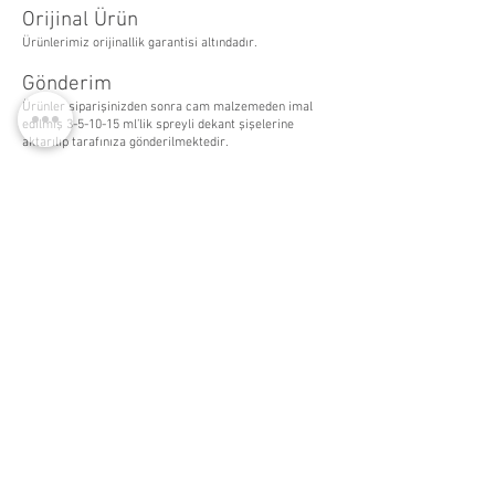
Orijinal Ürün
Ürünlerimiz orijinallik garantisi altındadır.
Gönderim
Ürünler siparişinizden sonra cam malzemeden imal
edilmiş 3-5-10-15 ml’lik spreyli dekant şişelerine
aktarılıp tarafınıza gönderilmektedir.
14:00'a kadar aynı gün, 1700 tl ve üzeri ücretsiz kargo
WhatsApp Listemize
Katılın
Yeni Eklenen Ürünlerden, İndirim ve Kampanyalardan
Haberdar Olmak İçin Listemize Katılabilirsiniz. -
Bu bir
Whatsapp grubu değildir. Sadece tekil mesaj
gönderilmekte ve durum yayınlanmaktadır. Katılımcılar
birbirlerini göremezler.
-
Katıl