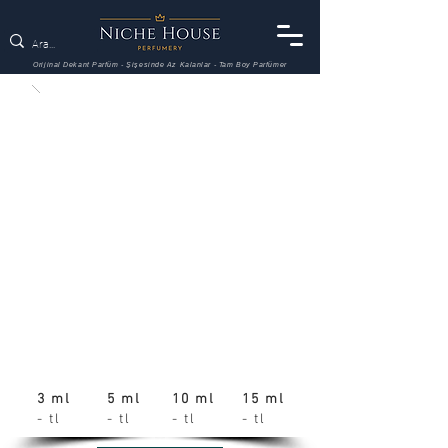
Orijinal Dekant Parfüm - Şişesinde Az Kalanlar - Tam Boy Parfümer
3 ml
5 ml
10 ml
15 ml
- tl
- tl
- tl
- tl