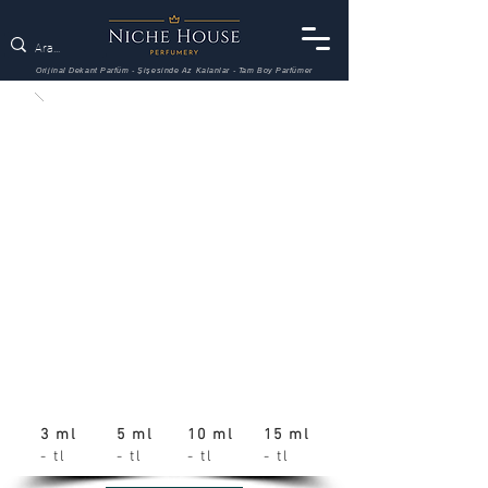
Orijinal Dekant Parfüm - Şişesinde Az Kalanlar - Tam Boy Parfümer
3 ml
5 ml
10 ml
15 ml
- tl
- tl
- tl
- tl