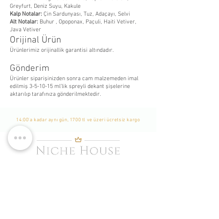
Greyfurt, Deniz Suyu, Kakule
Kalp Notalar:
Çin Sardunyası, Tuz, Adaçayı, Selvi
Alt Notalar:
Buhur , Opoponax, Paçuli, Haiti Vetiver,
Java Vetiver
Orijinal Ürün
Ürünlerimiz orijinallik garantisi altındadır.
Gönderim
Ürünler siparişinizden sonra cam malzemeden imal
edilmiş 3-5-10-15 ml’lik spreyli dekant şişelerine
aktarılıp tarafınıza gönderilmektedir.
14:00'a kadar aynı gün, 1700 tl ve üzeri ücretsiz kargo
WhatsApp Listemize
Katılın
Yeni Eklenen Ürünlerden, İndirim ve Kampanyalardan
Haberdar Olmak İçin Listemize Katılabilirsiniz. -
Bu bir
Whatsapp grubu değildir. Sadece tekil mesaj