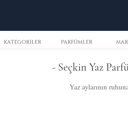
KATEGORİLER
PARFÜMLER
MAR
- Seçkin Yaz Parf
Yaz aylarının ruhuna
Amouage
Sindbad
2
ml