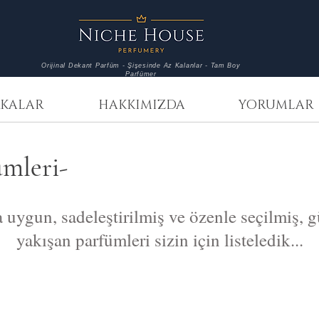
Orijinal Dekant Parfüm - Şişesinde Az Kalanlar - Tam Boy
Parfümer
KALAR
HAKKIMIZDA
YORUMLAR
ümleri-
 uygun, sadeleştirilmiş ve özenle seçilmiş, 
yakışan parfümleri sizin için listeledik...
Amouage
Blndrg
Lilac
05
Love
Santal
3
Painkiller