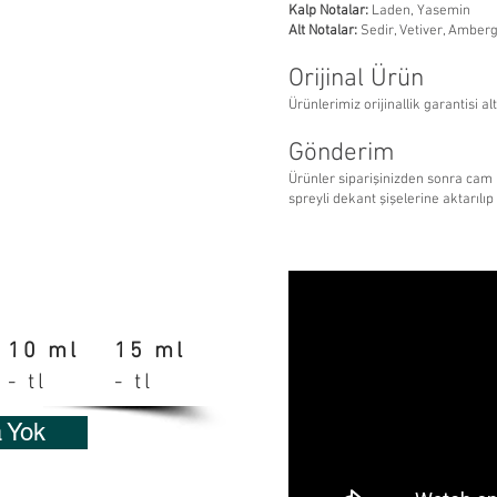
Kalp Notalar:
Laden, Yasemin
Alt Notalar:
Sedir, Vetiver, Amberg
Orijinal Ürün
Ürünlerimiz orijinallik garantisi al
Gönderim
Ürünler siparişinizden sonra cam
spreyli
dekant
şişelerine aktarılı
10 ml
15 ml
- tl
- tl
a Yok