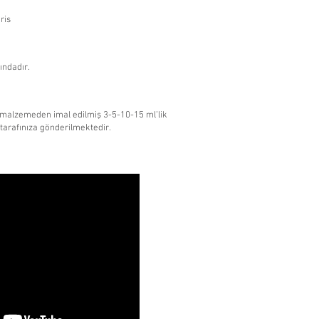
ris
tındadır.
 malzemeden imal edilmiş 3-5-10-15 ml’lik
p tarafınıza gönderilmektedir.