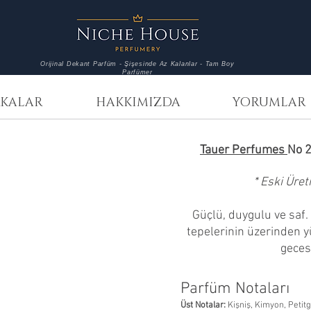
Orijinal Dekant Parfüm - Şişesinde Az Kalanlar - Tam Boy
Parfümer
KALAR
HAKKIMIZDA
YORUMLAR
Tauer Perfumes
No 2
* Eski Üret
Güçlü, duygulu ve saf
tepelerinin üzerinden yü
gecesi
Parfüm Notaları
Üst Notalar:
Kişniş, Kimyon, Petitg