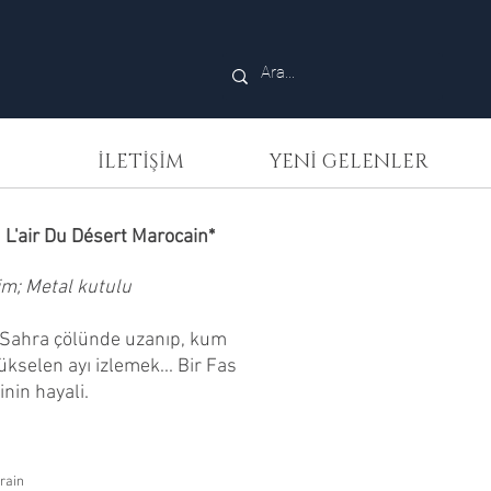
İLETİŞİM
YENİ GELENLER
 L'air Du Désert Marocain*
im; Metal kutulu
. Sahra çölünde uzanıp, kum
kselen ayı izlemek... Bir Fas
nin hayali.
rain