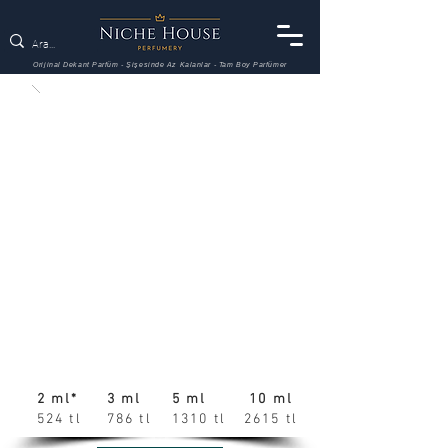
Orijinal Dekant Parfüm - Şişesinde Az Kalanlar - Tam Boy Parfümer
2 ml*
3 ml
5 ml
10 ml
524 tl
786 tl
1310 tl
2615 tl