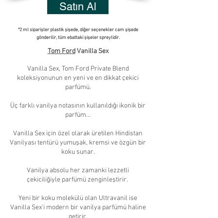
Satın Al
*2 ml siparişler plastik şişede, diğer seçenekler cam şişede
gönderilir, tüm ebattaki şişeler spreylidir.
Tom Ford
Vanilla Sex
Vanilla Sex, Tom Ford Private Blend
koleksiyonunun en yeni ve en dikkat çekici
parfümü.
Üç farklı vanilya notasının kullanıldığı ikonik bir
parfüm...
Vanilla Sex için özel olarak üretilen Hindistan
Vanilyası tentürü yumuşak, kremsi ve özgün bir
koku sunar.
Vanilya absolu her zamanki lezzetli
çekiciliğiyle parfümü zenginleştirir.
Yeni bir koku molekülü olan Ultravanil ise
Vanilla Sex'i modern bir vanilya parfümü haline
getirir.