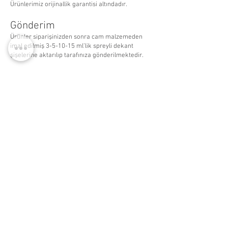
Ürünlerimiz orijinallik garantisi altındadır.
Gönderim
Ürünler siparişinizden sonra cam malzemeden
imal edilmiş 3-5-10-15 ml’lik spreyli dekant
şişelerine aktarılıp tarafınıza gönderilmektedir.
14:00'a kadar aynı gün, 1700 tl ve üzeri ücretsiz kargo
WhatsApp Listemize
Katılın
Yeni Eklenen Ürünlerden, İndirim ve Kampanyalardan
Haberdar Olmak İçin Listemize Katılabilirsiniz. -
Bu bir
Whatsapp grubu değildir. Sadece tekil mesaj
gönderilmekte ve durum yayınlanmaktadır. Katılımcılar
birbirlerini göremezler.
-
Katıl