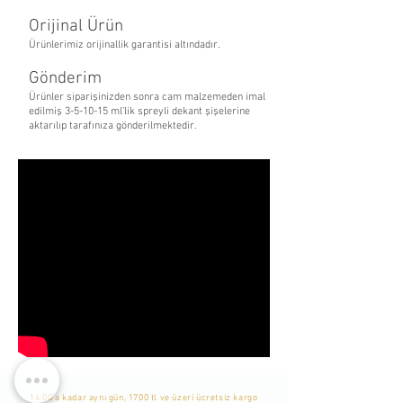
Orijinal Ürün
Ürünlerimiz orijinallik garantisi altındadır.
Gönderim
Ürünler siparişinizden sonra cam malzemeden imal
edilmiş 3-5-10-15 ml’lik spreyli dekant şişelerine
aktarılıp tarafınıza gönderilmektedir.
14:00'a kadar aynı gün, 1700 tl ve üzeri ücretsiz kargo