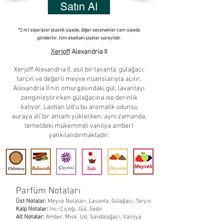
Satın Al
*2 ml siparişler plastik şişede, diğer seçenekler cam şişede
gönderilir, tüm ebattaki şişeler spreylidir.
Xerjoff
Alexandria II
Xerjoff Alexandria II, asil bir lavanta, gülağacı,
tarçın ve değerli meyve nüanslarıyla açılır.
Alexandria II'nin omurgasındaki gül, lavantayı
zenginleştirirken gülağacına ise derinlik
katıyor. Laotian Ud'u bu aromatik odunsu
auraya alî bir anlam yüklerken, aynı zamanda,
temeldeki mükemmel vanilya amberi
yankılandırmaktadır.
Parfüm Notaları
Üst Notalar:
Meyve Notaları, Lavanta, Gülağacı, Tarçın
Kalp Notalar:
İnci Çiçeği, Gül, Sedir
Alt Notalar:
Amber, Misk, Ud, Sandalağacı, Vanilya