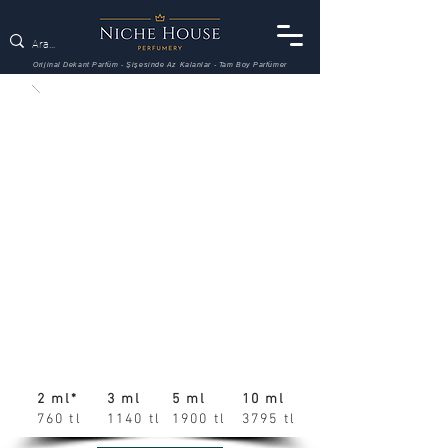
Orijinal Dekant Parfüm - Şişesinde Az Kalanlar - Tam Boy Parfümer
2 ml*
3 ml
5 ml
10 ml
760 tl
1140 tl
1900 tl
3795 tl