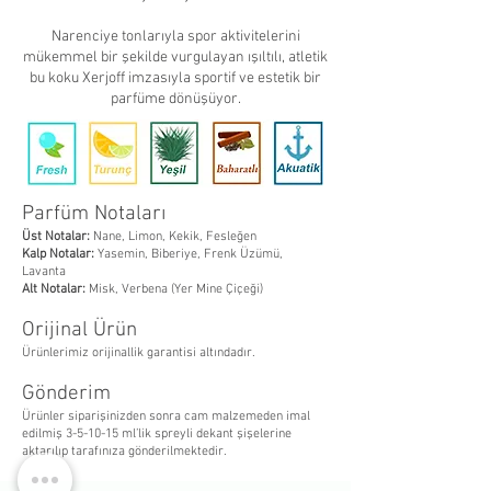
Narenciye tonlarıyla spor aktivitelerini
mükemmel bir şekilde vurgulayan ışıltılı, atletik
bu koku Xerjoff imzasıyla sportif ve estetik bir
parfüme dönüşüyor.
Parfüm Notaları
Üst Notalar:
Nane, Limon, Kekik, Fesleğen
Kalp Notalar:
Yasemin, Biberiye, Frenk Üzümü,
Lavanta
Alt Notalar:
Misk, Verbena (Yer Mine Çiçeği)
Orijinal Ürün
Ürünlerimiz orijinallik garantisi altındadır.
Gönderim
Ürünler siparişinizden sonra cam malzemeden imal
edilmiş 3-5-10-15 ml’lik spreyli dekant şişelerine
aktarılıp tarafınıza gönderilmektedir.