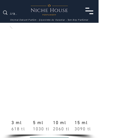
Orijinal Dekant Parfüm - Şişesinde Az Kalanlar - Tam Boy Parfümer
3 ml
5 ml
10 ml
15 ml
618 tl
1030 tl
2060 tl
3090 tl