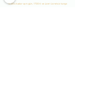
14:00'a kadar aynı gün, 1700 tl ve üzeri ücretsiz kargo
WhatsApp Listemize
Katılın
Yeni Eklenen Ürünlerden, İndirim ve Kampanyalardan
Haberdar Olmak İçin Listemize Katılabilirsiniz. -
Bu bir
Whatsapp grubu değildir. Sadece tekil mesaj
gönderilmekte ve durum yayınlanmaktadır. Katılımcılar
birbirlerini göremezler.
-
Katıl
Bizi Takip Edin
Hakkımızda
İletişim
Ödeme ve Teslimat