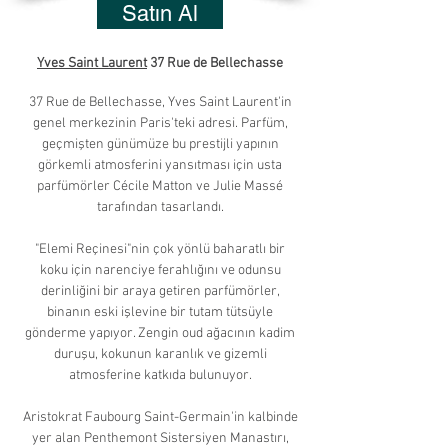
Satın Al
Yves Saint Laurent
37 Rue de Bellechasse
37 Rue de Bellechasse, Yves Saint Laurent'in
genel merkezinin Paris'teki adresi. Parfüm,
geçmişten günümüze bu prestijli yapının
görkemli atmosferini yansıtması için usta
parfümörler Cécile Matton ve Julie Massé
tarafından tasarlandı.
"Elemi Reçinesi"nin çok yönlü baharatlı bir
koku için narenciye ferahlığını ve odunsu
derinliğini bir araya getiren parfümörler,
binanın eski işlevine bir tutam tütsüyle
gönderme yapıyor. Zengin oud ağacının kadim
duruşu, kokunun karanlık ve gizemli
atmosferine katkıda bulunuyor.
Aristokrat Faubourg Saint-Germain'in kalbinde
yer alan Penthemont Sistersiyen Manastırı,