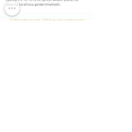
edilmiş 3-5-10-15 ml’lik spreyli dekant şişelerine
aktarılıp tarafınıza gönderilmektedir.
14:00'a kadar aynı gün, 1700 tl ve üzeri ücretsiz kargo
WhatsApp Listemize
Katılın
Yeni Eklenen Ürünlerden, İndirim ve Kampanyalardan
Haberdar Olmak İçin Listemize Katılabilirsiniz. -
Bu bir
Whatsapp grubu değildir. Sadece tekil mesaj
gönderilmekte ve durum yayınlanmaktadır. Katılımcılar
birbirlerini göremezler.
-
Katıl
Bizi Takip Edin