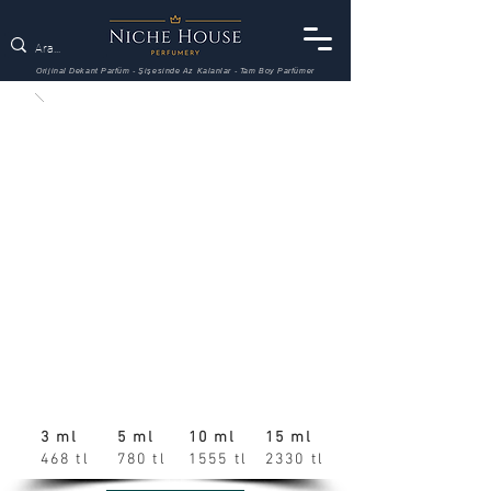
Orijinal Dekant Parfüm - Şişesinde Az Kalanlar - Tam Boy Parfümer
3 ml
5 ml
10 ml
15 ml
468 tl
780 tl
1555 tl
2330 tl