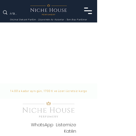
Orijinal Dekant Parfüm - Şişesinde Az Kalanlar - Tam Boy Parfümer
14:00'a kadar aynı gün, 1700 tl ve üzeri ücretsiz kargo
WhatsApp Listemize
Katılın