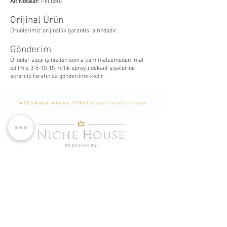
Alt Notalar:
Pelinotu
Orijinal Ürün
Ürünlerimiz orijinallik garantisi altındadır.
Gönderim
Ürünler siparişinizden sonra cam malzemeden imal
edilmiş 3-5-10-15 ml’lik spreyli dekant şişelerine
aktarılıp tarafınıza gönderilmektedir.
14:00'a kadar aynı gün, 1700 tl ve üzeri ücretsiz kargo
WhatsApp Listemize
Katılın
Yeni Eklenen Ürünlerden, İndirim ve Kampanyalardan
Haberdar Olmak İçin Listemize Katılabilirsiniz. -
Bu bir
Whatsapp grubu değildir. Sadece tekil mesaj
gönderilmekte ve durum yayınlanmaktadır. Katılımcılar
birbirlerini göremezler.
-
Katıl