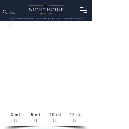
Orijinal Dekant Parfüm - Şişesinde Az Kalanlar - Tam Boy Parfümer
3 ml
5 ml
10 ml
15 ml
- tl
- tl
- tl
- tl