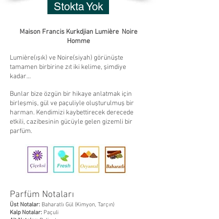
Stokta Yok
Maison Francis Kurkdjian Lumière Noire
Homme
Lumière(ışık) ve Noire(siyah) görünüşte
tamamen birbirine zıt iki kelime, şimdiye
kadar…
Bunlar bize özgün bir hikaye anlatmak için
birleşmiş, gül ve paçuliyle oluşturulmuş bir
harman. Kendimizi kaybettirecek derecede
etkili, cazibesinin gücüyle gelen gizemli bir
parfüm.
Parfüm Notaları
Üst Notalar:
Baharatlı Gül (Kimyon, Tarçın)
Kalp Notalar:
Paçuli