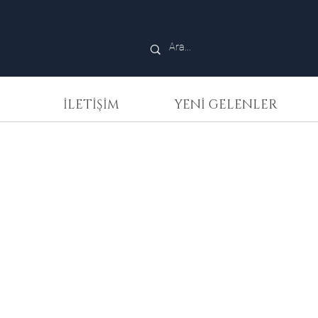
İLETİŞİM
YENİ GELENLER
e Jayne
ue