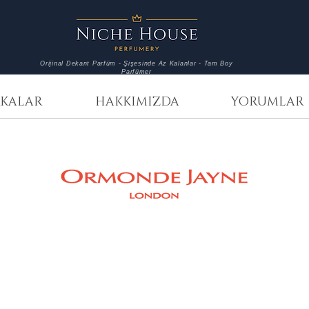
Orijinal Dekant Parfüm - Şişesinde Az Kalanlar - Tam Boy
Parfümer
KALAR
HAKKIMIZDA
YORUMLAR
Ormonde Jayne
Ormond
Montabaco
Arabesq
Cuba
3
3
ml
ml
Decant
Decant
477,00
540,00
TL