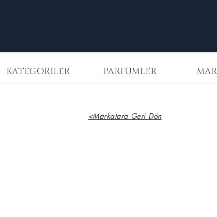
KATEGORİLER
PARFÜMLER
MAR
<Markalara Geri Dön
Ormonde Jayne
Montabaco
Intensivo
3
ml
Decant
585,00